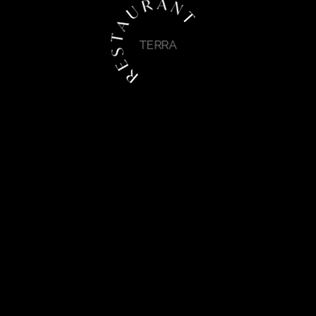
R E S T A U R A N T
TERRA