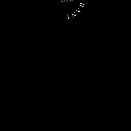
R E S T A U R A N T
Modern
Give In To Me
cibergueda
18 de març de 2020